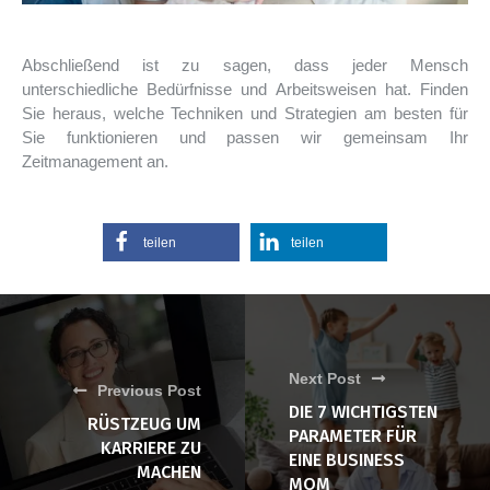
Abschließend ist zu sagen, dass jeder Mensch
unterschiedliche Bedürfnisse und Arbeitsweisen hat. Finden
Sie heraus, welche Techniken und Strategien am besten für
Sie funktionieren und passen wir gemeinsam Ihr
Zeitmanagement an.
teilen
teilen
Next Post
Previous Post
DIE 7 WICHTIGSTEN
RÜSTZEUG UM
PARAMETER FÜR
KARRIERE ZU
EINE BUSINESS
MACHEN
MOM