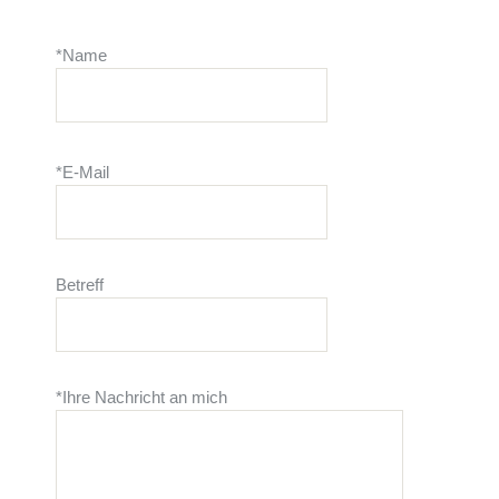
*Name
Please
Please
leave
leave
*E-Mail
this
this
field
field
empty.
empty.
Betreff
*Ihre Nachricht an mich