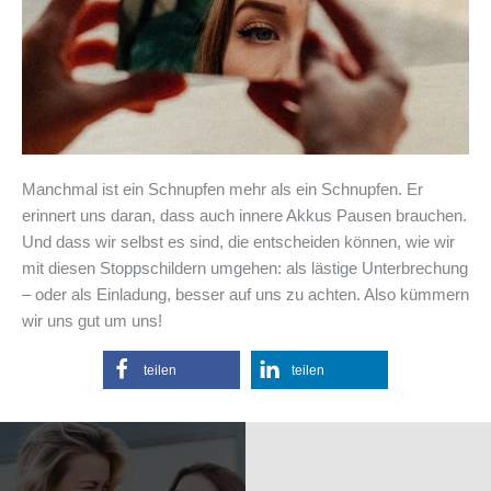
Manchmal ist ein Schnupfen mehr als ein Schnupfen. Er
erinnert uns daran, dass auch innere Akkus Pausen brauchen.
Und dass wir selbst es sind, die entscheiden können, wie wir
mit diesen Stoppschildern umgehen: als lästige Unterbrechung
– oder als Einladung, besser auf uns zu achten. Also kümmern
wir uns gut um uns!
teilen
teilen