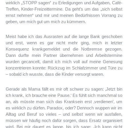
wirklich „STOPP sagen“ zu Erledigungen und Aufgaben, Café-
Treffen, Kinder-Freizeittermine. Da geht’s um das „sich selbst
ernst nehmen“ und mir und meinen Bedürfnissen Vorrang zu
geben, um mich gut um mich zu kümmern.
Meist habe ich das Ausrasten auf die lange Bank geschoben
und erst, wenn es gar nicht mehr ging, mich in letzter
Konsequenz krankgemeldet und die Notbremse gezogen.
Dann durfte mein Partner übernehmen und Arbeitstermine
wurden gecancelt, damit ich mich voll auf meine Genesung
konzentrieren konnte: Rückzug im Schlafzimmer und Türe zu
– sobald ich wusste, dass die Kinder versorgt waren.
Gerade als Mama fällt es mir oft schwer zu sagen: ‚Jetzt bin
ich krank, ich brauche eine Pause.‘ Es fühlt sich manchmal so
an, als müsste man sich das Kranksein erst ‚verdienen‘, um
es wirklich zu dürfen. Paradox, oder? Dennoch wuppen wir im
Alltag und Beruf so vieles – und selbst wenn wir ausfallen,
müssen wir häufig noch dafür sorgen, dass Ersatz organisiert
wird. Bei mir dauert es lange, bis ich sage: „Ich kann nicht